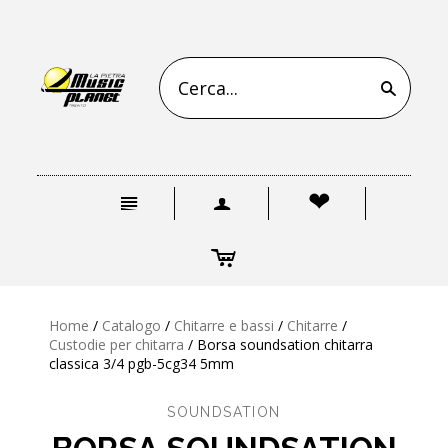
s
n
a
❤
c
Home
/
Catalogo
/
Chitarre e bassi
/
Chitarre
/
Custodie per chitarra
/
Borsa soundsation chitarra
classica 3/4 pgb-5cg34 5mm
SOUNDSATION