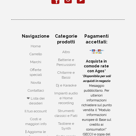
Navigazione
Categorie
Pagamenti
prodotti
accettati:
Home
Altro
Carrello
Batterie e
Acquista in
Marchi
Percussioni
comode rate
Offerte
con Agos*
Chitarrre e
speciali
*Disponibile per soli
Bassi
acquisti in negozio
Novità
Dj e Karaoke
Messaggio
Contattaci
pubblicitario. Per
Impianti audio
ulteriori
e Home
❤ Lista dei
informazioni
recording
desideri
richiedere sul punto
vendita il "Modulo
Strumenti
Il tuo account
informazioni
classici e Fiati
Costi e
europee di Base sul
Tastiere e
maggiori info
credito ai
Synth
consumatori"
|
Aggiorna le
(SECCI) e copia del