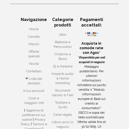
Navigazione
Categorie
Pagamenti
prodotti
accettati:
Home
Altro
Carrello
Batterie e
Acquista in
Marchi
Percussioni
comode rate
Offerte
con Agos*
Chitarrre e
speciali
*Disponibile per soli
Bassi
acquisti in negozio
Novità
Dj e Karaoke
Messaggio
Contattaci
pubblicitario. Per
Impianti audio
ulteriori
e Home
❤ Lista dei
informazioni
recording
desideri
richiedere sul punto
vendita il "Modulo
Strumenti
Il tuo account
informazioni
classici e Fiati
Costi e
europee di Base sul
Tastiere e
maggiori info
credito ai
Synth
consumatori"
|
Aggiorna le
(SECCI) e copia del
Carte regalo
preferenze sui
testo contrattuale.
cookie
|
Privacy
Offerta valida fino al
Ultimi arrivi in
Policy
|
Termini e
31/12/2025. LA
negozio
Condizioni
|