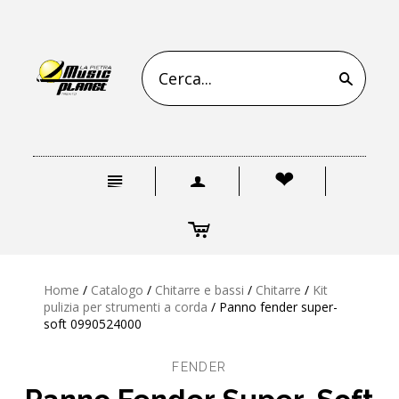
s
n
a
❤
c
Home
/
Catalogo
/
Chitarre e bassi
/
Chitarre
/
Kit
pulizia per strumenti a corda
/
Panno fender super-
soft 0990524000
FENDER