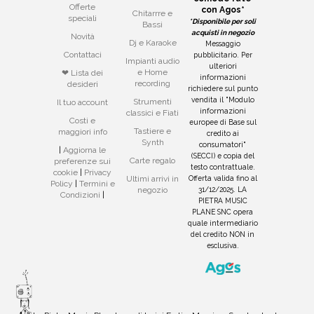
Offerte
con Agos*
Chitarrre e
speciali
*Disponibile per soli
Bassi
acquisti in negozio
Novità
Dj e Karaoke
Messaggio
Contattaci
pubblicitario. Per
Impianti audio
ulteriori
e Home
❤ Lista dei
informazioni
recording
desideri
richiedere sul punto
vendita il "Modulo
Strumenti
Il tuo account
informazioni
classici e Fiati
Costi e
europee di Base sul
Tastiere e
maggiori info
credito ai
Synth
consumatori"
|
Aggiorna le
(SECCI) e copia del
Carte regalo
preferenze sui
testo contrattuale.
cookie
|
Privacy
Offerta valida fino al
Ultimi arrivi in
Policy
|
Termini e
31/12/2025. LA
negozio
Condizioni
|
PIETRA MUSIC
PLANE SNC opera
quale intermediario
del credito NON in
esclusiva.