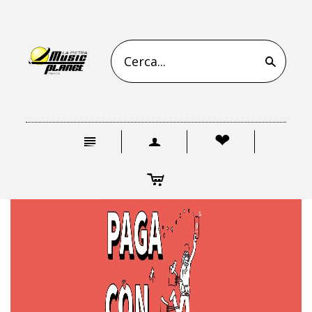
s
n
a
❤
c