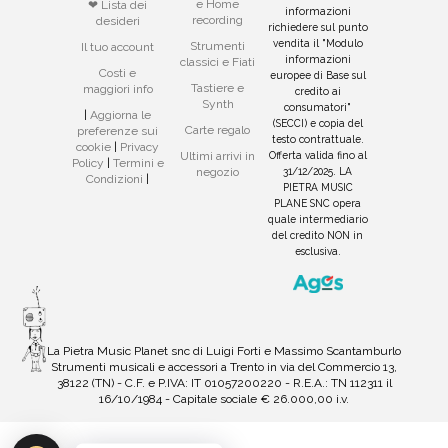
e Home
❤ Lista dei
informazioni
recording
desideri
richiedere sul punto
vendita il "Modulo
Strumenti
Il tuo account
informazioni
classici e Fiati
Costi e
europee di Base sul
Tastiere e
maggiori info
credito ai
Synth
consumatori"
|
Aggiorna le
(SECCI) e copia del
Carte regalo
preferenze sui
testo contrattuale.
cookie
|
Privacy
Offerta valida fino al
Ultimi arrivi in
Policy
|
Termini e
31/12/2025. LA
negozio
Condizioni
|
PIETRA MUSIC
PLANE SNC opera
quale intermediario
del credito NON in
esclusiva.
La Pietra Music Planet snc di Luigi Forti e Massimo Scantamburlo
Strumenti musicali e accessori a Trento in via del Commercio 13,
38122 (TN) - C.F. e P.IVA: IT 01057200220 - R.E.A.: TN 112311 il
16/10/1984 - Capitale sociale € 26.000,00 i.v.