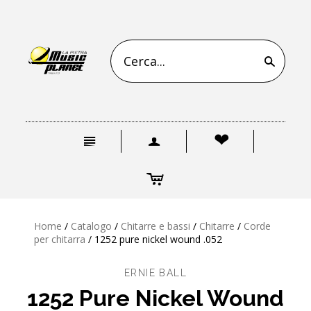
s
n
a
❤
c
Home
/
Catalogo
/
Chitarre e bassi
/
Chitarre
/
Corde
per chitarra
/
1252 pure nickel wound .052
ERNIE BALL
1252 Pure Nickel Wound