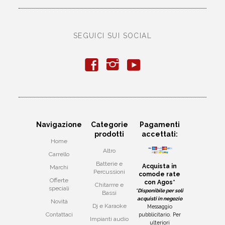
SEGUICI SUI SOCIAL
y
f
i
Navigazione
Categorie
Pagamenti
prodotti
accettati:
Home
Altro
Carrello
Batterie e
Acquista in
Marchi
Percussioni
comode rate
Offerte
con Agos*
Chitarrre e
speciali
*Disponibile per soli
Bassi
acquisti in negozio
Novità
Dj e Karaoke
Messaggio
Contattaci
pubblicitario. Per
Impianti audio
ulteriori