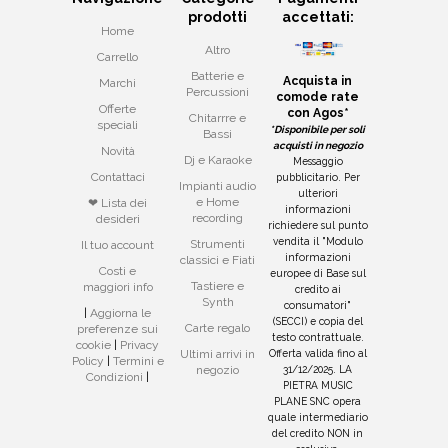
prodotti
accettati:
Home
Altro
Carrello
Batterie e
Acquista in
Marchi
Percussioni
comode rate
Offerte
con Agos*
Chitarrre e
speciali
*Disponibile per soli
Bassi
acquisti in negozio
Novità
Dj e Karaoke
Messaggio
Contattaci
pubblicitario. Per
Impianti audio
ulteriori
e Home
❤ Lista dei
informazioni
recording
desideri
richiedere sul punto
vendita il "Modulo
Strumenti
Il tuo account
informazioni
classici e Fiati
Costi e
europee di Base sul
Tastiere e
maggiori info
credito ai
Synth
consumatori"
|
Aggiorna le
(SECCI) e copia del
Carte regalo
preferenze sui
testo contrattuale.
cookie
|
Privacy
Offerta valida fino al
Ultimi arrivi in
Policy
|
Termini e
31/12/2025. LA
negozio
Condizioni
|
PIETRA MUSIC
PLANE SNC opera
quale intermediario
del credito NON in