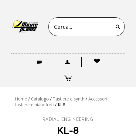
s
n
a
❤
c
Home
/
Catalogo
/
Tastiere e synth
/
Accessori
tastiere e pianoforti
/
Kl-8
RADIAL ENGINEERING
KL-8