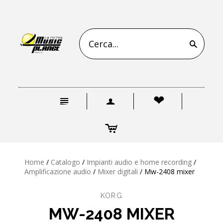
s
n
a
❤
c
Home
/
Catalogo
/
Impianti audio e home recording
/
Amplificazione audio
/
Mixer digitali
/
Mw-2408 mixer
KORG
MW-2408 MIXER