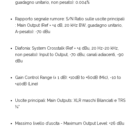
guadagno unitario, non pesato): 0.004%
Rapporto segnale rumore: S/N Ratio sulle uscite principali
: Main Output (Ref = +4 dB, 20 kHz BW, guadagno unitario,
A-pesato): -70 dBu
Diafonia: System Crosstalk (Ref = +4 dBu, 20 Hz-20 kHz,
non pesato): Input to Output, -70 dBu; canali adiacenti, -90
dBu
Gain Control Range (± 1 dB): +10dB to +60dB (Mic), -10 to
+40dB (Line)
Uscite principali: Main Outputs: XLR maschi Bilanciati e TRS
¼”
Massimo livello d’uscita - Maximum Output Level: +26 dBu