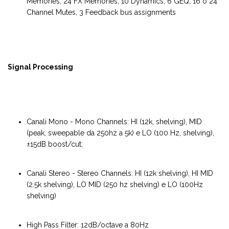
Memories, 24 FX Memories, 10 Dynamics, 6 GEQ, 16 o 24
Channel Mutes, 3 Feedback bus assignments
Signal Processing
Canali Mono - Mono Channels: HI (12k, shelving), MID
(peak, sweepable da 250hz a 5k) e LO (100 Hz, shelving),
±15dB boost/cut;
Canali Stereo - Stereo Channels: HI (12k shelving), HI MID
(2.5k shelving), LO MID (250 hz shelving) e LO (100Hz
shelving)
High Pass Filter: 12dB/octave a 80Hz