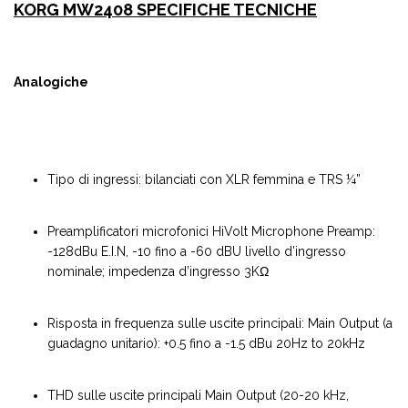
KORG MW2408 SPECIFICHE TECNICHE
Analogiche
Tipo di ingressi: bilanciati con XLR femmina e TRS ¼”
Preamplificatori microfonici HiVolt Microphone Preamp:
-128dBu E.I.N, -10 fino a -60 dBU livello d’ingresso
nominale; impedenza d’ingresso 3KΩ
Risposta in frequenza sulle uscite principali: Main Output (a
guadagno unitario): +0.5 fino a -1.5 dBu 20Hz to 20kHz
THD sulle uscite principali Main Output (20-20 kHz,