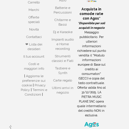
Altro
Carrello
Batterie e
Acquista in
Marchi
Percussioni
comode rate
Offerte
con Agos*
Chitarrre e
speciali
*Disponibile per soli
Bassi
acquisti in negozio
Novità
Dj e Karaoke
Messaggio
Contattaci
pubblicitario. Per
Impianti audio
ulteriori
e Home
❤ Lista dei
informazioni
recording
desideri
richiedere sul punto
vendita il "Modulo
Strumenti
Il tuo account
informazioni
classici e Fiati
Costi e
europee di Base sul
Tastiere e
maggiori info
credito ai
Synth
consumatori"
|
Aggiorna le
(SECCI) e copia del
Carte regalo
preferenze sui
testo contrattuale.
cookie
|
Privacy
Offerta valida fino al
Ultimi arrivi in
Policy
|
Termini e
31/12/2025. LA
negozio
Condizioni
|
PIETRA MUSIC
PLANE SNC opera
quale intermediario
del credito NON in
esclusiva.