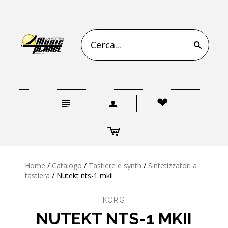
s
n
a
❤
c
Home
/
Catalogo
/
Tastiere e synth
/
Sintetizzatori a
tastiera
/
Nutekt nts-1 mkii
KORG
NUTEKT NTS-1 MKII