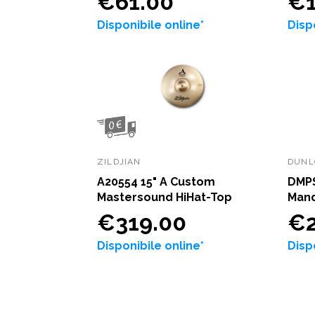
€61.00
€1
Disponibile online*
Disp
ZILDJIAN
DUNL
A20554 15" A Custom
DMPS
Mastersound HiHat-Top
Mand
€319.00
€2
Disponibile online*
Disp