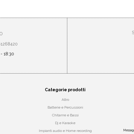
TO
461268420
 - 18:30
Categorie prodotti
Altro
Batterie e Percussioni
Chitarrre e Bassi
Dj e Karaoke
Messagg
Impianti audio e Home recording