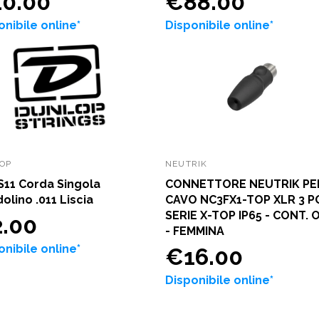
0.00
€88.00
onibile online*
Disponibile online*
OP
NEUTRIK
11 Corda Singola
CONNETTORE NEUTRIK PE
olino .011 Liscia
CAVO NC3FX1-TOP XLR 3 P
SERIE X-TOP IP65 - CONT.
.00
- FEMMINA
onibile online*
€16.00
Disponibile online*