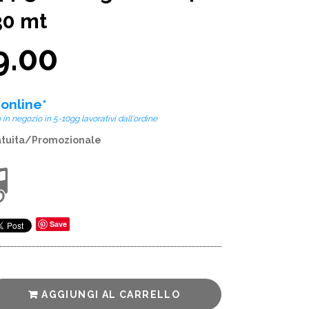
30 mt
9.00
 online*
n negozio in 5-10gg lavorativi dall'ordine
atuita/Promozionale
Save
AGGIUNGI AL CARRELLO