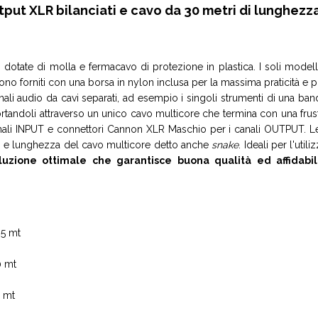
tput XLR bilanciati e cavo da 30 metri di lunghezz
dotate di molla e fermacavo di protezione in plastica. I soli mode
no forniti con una borsa in nylon inclusa per la massima praticità e p
ali audio da cavi separati, ad esempio i singoli strumenti di una band
sportandoli attraverso un unico cavo multicore che termina con una fru
nali INPUT e connettori Cannon XLR Maschio per i canali OUTPUT. Le
T) e lunghezza del cavo multicore detto anche
snake
. Ideali per l'uti
zione ottimale che garantisce buona qualità ed affidabi
5 mt
 mt
 mt