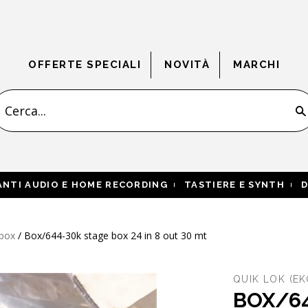
OFFERTE SPECIALI
NOVITÀ
MARCHI
s
ANTI AUDIO E HOME RECORDING
TASTIERE E SYNTH
D
 box
/
Box/644-30k stage box 24 in 8 out 30 mt
QUIK LOK
(EK
BOX/64