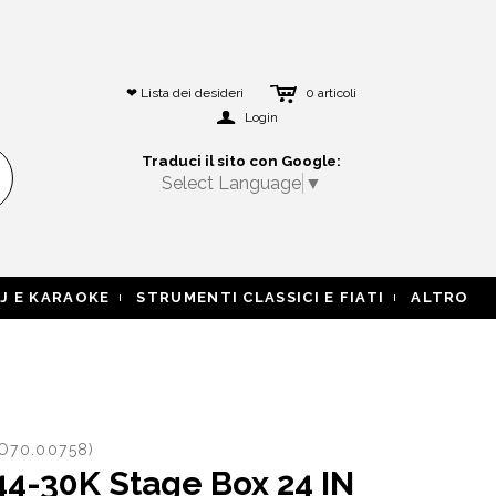
c
❤ Lista dei desideri
0
articoli
a
Login
Traduci il sito con Google:
Select Language
▼
J E KARAOKE
STRUMENTI CLASSICI E FIATI
ALTRO
O70.00758)
4-30K Stage Box 24 IN